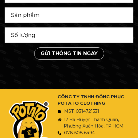
GỬI THÔNG TIN NGAY
CÔNG TY TNHH ĐỒNG PHỤC
POTATO CLOTHING
MST: 0314721531
12 Bà Huyện Thanh Quan,
Phường Xuân Hòa, TP.HCM
078 608 6494