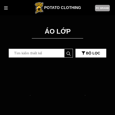
POTATO CLOTHING
PC BRAND
ÁO LỚP
BỘ LỌC