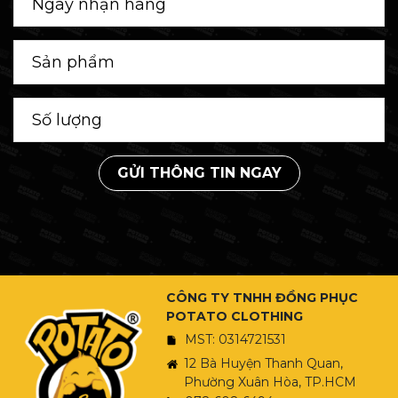
GỬI THÔNG TIN NGAY
CÔNG TY TNHH ĐỒNG PHỤC
POTATO CLOTHING
MST: 0314721531
12 Bà Huyện Thanh Quan,
Phường Xuân Hòa, TP.HCM