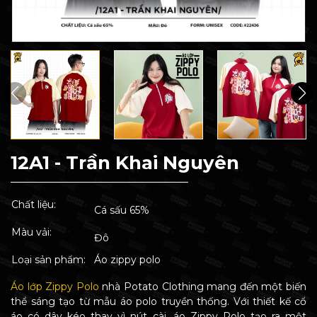
12A1 - Trần Khai Nguyên
Chất liệu:
Cá sấu 65%
Màu vải:
Đô
Loại sản phẩm:
Áo zippy polo
Áo lớp Zippy Polo
nhà Potato Clothing mang đến một biến
thể sáng tạo từ mẫu áo polo truyền thống. Với thiết kế cổ
áo có dây kéo thay vì nút cài, áo Zippy Polo tạo ra một