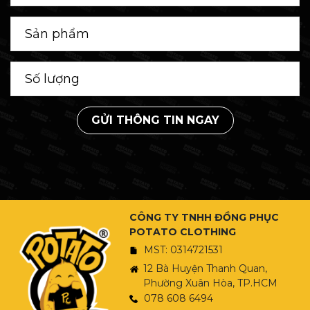
GỬI THÔNG TIN NGAY
CÔNG TY TNHH ĐỒNG PHỤC
POTATO CLOTHING
MST: 0314721531
12 Bà Huyện Thanh Quan,
Phường Xuân Hòa, TP.HCM
078 608 6494