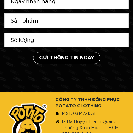
GỬI THÔNG TIN NGAY
CÔNG TY TNHH ĐỒNG PHỤC
POTATO CLOTHING
MST: 0314721531
12 Bà Huyện Thanh Quan,
Phường Xuân Hòa, TP.HCM