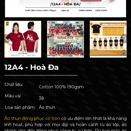
12A4 - Hoà Đa
Chất liệu:
Cotton 100% 190gsm
Màu vải:
38
Loại sản phẩm:
Áo thun
Áo thun đồng phục cổ tròn
có ưu điểm lớn nhất là khả năng
linh hoạt, phù hợp với mọi dịp và hoàn cảnh từ áo lớp, áo
nhóm cho đến đồng phục công ty, sự kiện. Dù bạn mặc áo