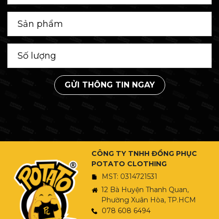
GỬI THÔNG TIN NGAY
CÔNG TY TNHH ĐỒNG PHỤC
POTATO CLOTHING
MST: 0314721531
12 Bà Huyện Thanh Quan,
Phường Xuân Hòa, TP.HCM
078 608 6494