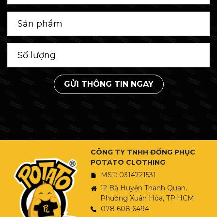
GỬI THÔNG TIN NGAY
CÔNG TY TNHH ĐỒNG PHỤC
POTATO CLOTHING
MST: 0314721531
12 Bà Huyện Thanh Quan,
Phường Xuân Hòa, TP.HCM
078 608 6494