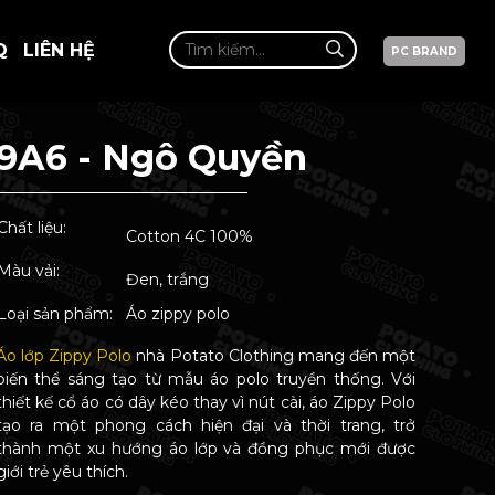
Q
LIÊN HỆ
PC BRAND
9A6 - Ngô Quyền
Chất liệu:
Cotton 4C 100%
Màu vải:
Đen, trắng
Loại sản phẩm:
Áo zippy polo
Áo lớp Zippy Polo
nhà Potato Clothing mang đến một
biến thể sáng tạo từ mẫu áo polo truyền thống. Với
thiết kế cổ áo có dây kéo thay vì nút cài, áo Zippy Polo
tạo ra một phong cách hiện đại và thời trang, trở
thành một xu hướng áo lớp và đồng phục mới được
giới trẻ yêu thích.