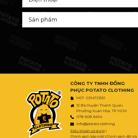
CÔNG TY TNHH ĐỒNG
PHỤC POTATO CLOTHING
MST: 0314721531
12 Bà Huyện Thanh Quan,
Phường Xuân Hòa, TP.HCM
078 608 6494
info@potato.clothing
Điều khoản sử dụng
|
Chính sách bảo mật
|
Chính sách đổi trả