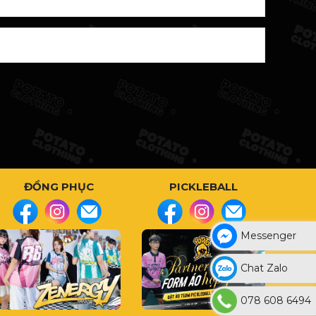
ĐỒNG PHỤC
PICKLEBALL
Messenger
Chat Zalo
078 608 6494