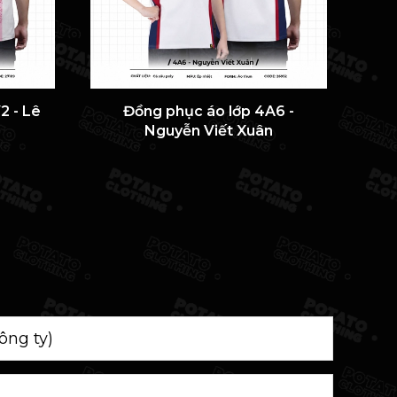
2 - Lê
Đồng phục áo lớp 4A6 -
ÁO 
Nguyễn Viết Xuân