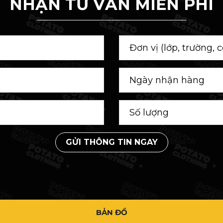
NHẬN TƯ VẤN MIỄN PHÍ
GỬI THÔNG TIN NGAY
BẢN ĐỒ