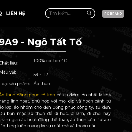
Q
LIÊN HỆ
PC BRAND
9A9 - Ngô Tất Tố
100% cotton 4C
Chất liệu:
Màu vải:
59 - 117
Loại sản phẩm:
Áo thun
Áo thun đồng phục cổ tròn
có ưu điểm lớn nhất là khả
năng linh hoạt, phù hợp với mọi dịp và hoàn cảnh từ
áo lớp, áo nhóm cho đến đồng phục công ty, sự kiện.
Dù bạn mặc áo thun để đi học, đi làm, đi chơi hay
tham gia các hoạt động thể thao, áo thun của Potato
Clothing luôn mang lại sự mát mẻ và thoải mái.