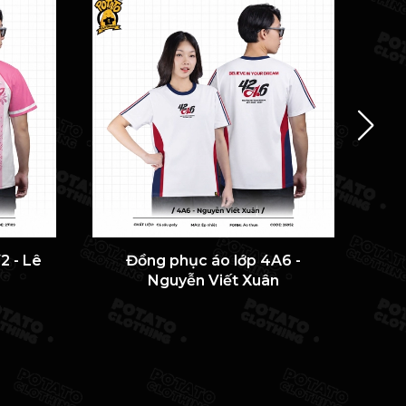
2 - Lê
Đồng phục áo lớp 4A6 -
ÁO 
Nguyễn Viết Xuân