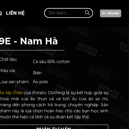
Q
LIÊN HỆ
PC BRAND
9E - Nam Hà
Chất liệu:
Cá sấu 65% cotton
Màu vải:
Biển
Loại sản phẩm:
Áo polo
Áo lớp Polo
của Potato Clothing là sự kết hợp giữa sự
thoải mái của áo thun và vẻ lịch sự của áo sơ mi,
mang đến phong cách trẻ trung, chuyên nghiệp. Sản
phẩm này là lựa chọn hoàn hảo cho các bạn học sinh
muốn thể hiện cá tính và sự đoàn kết tập thể.