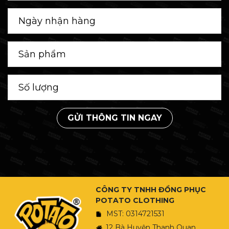
GỬI THÔNG TIN NGAY
CÔNG TY TNHH ĐỒNG PHỤC
POTATO CLOTHING
MST: 0314721531
12 Bà Huyện Thanh Quan,