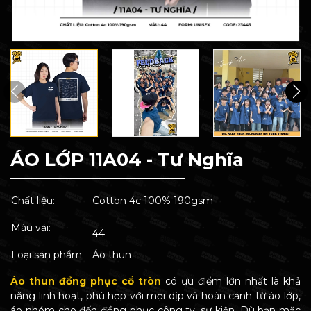
ÁO LỚP 11A04 - Tư Nghĩa
Chất liệu:
Cotton 4c 100% 190gsm
Màu vải:
44
Loại sản phẩm:
Áo thun
Áo thun đồng phục cổ tròn
có ưu điểm lớn nhất là khả
năng linh hoạt, phù hợp với mọi dịp và hoàn cảnh từ áo lớp,
áo nhóm cho đến đồng phục công ty, sự kiện. Dù bạn mặc