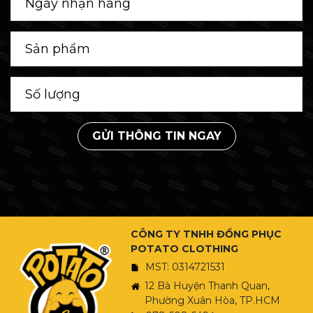
GỬI THÔNG TIN NGAY
CÔNG TY TNHH ĐỒNG PHỤC
POTATO CLOTHING
MST: 0314721531
12 Bà Huyện Thanh Quan,
Phường Xuân Hòa, TP.HCM