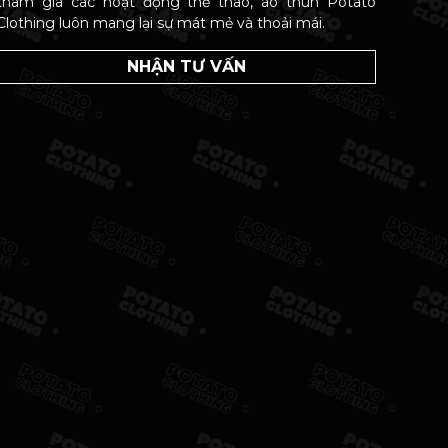
tham gia các hoạt động thể thao, áo thun Potato
Clothing luôn mang lại sự mát mẻ và thoải mái.
NHẬN TƯ VẤN