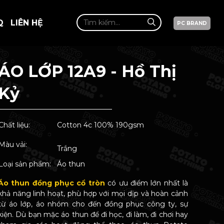
Q
LIÊN HỆ
PC BRAND
ÁO LỚP 12A9 - Hồ Thị
Kỷ
Chất liệu:
Cotton 4c 100% 190gsm
Màu vải:
Trắng
Loại sản phẩm:
Áo thun
Áo thun đồng phục cổ tròn
có ưu điểm lớn nhất là
khả năng linh hoạt, phù hợp với mọi dịp và hoàn cảnh
từ áo lớp, áo nhóm cho đến đồng phục công ty, sự
kiện. Dù bạn mặc áo thun để đi học, đi làm, đi chơi hay