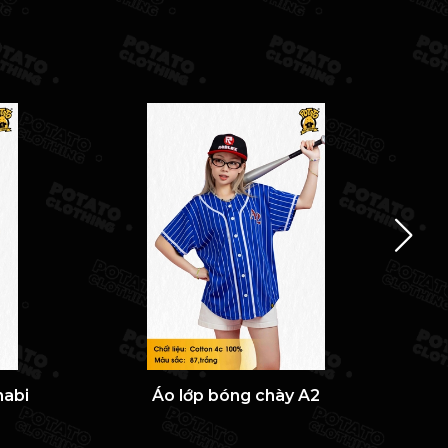
nabi
Áo lớp bóng chày A2
Á