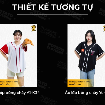
THIẾT KẾ TƯƠNG TỰ
lớp bóng chày A1-K34
Áo lớp bóng chày Yu