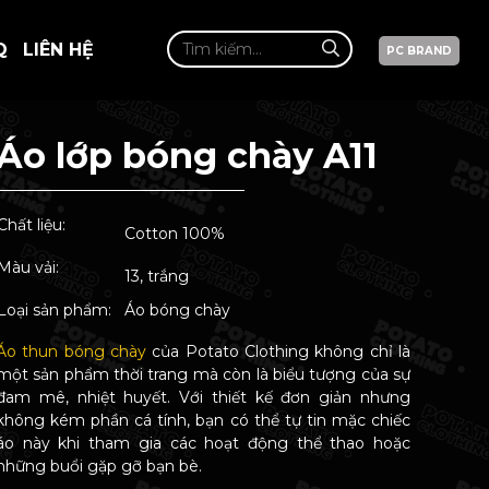
Q
LIÊN HỆ
PC BRAND
Áo lớp bóng chày A11
Chất liệu:
Cotton 100%
Màu vải:
13, trắng
Loại sản phẩm:
Áo bóng chày
Áo thun bóng chày
của Potato Clothing không chỉ là
một sản phẩm thời trang mà còn là biểu tượng của sự
đam mê, nhiệt huyết. Với thiết kế đơn giản nhưng
không kém phần cá tính, bạn có thể tự tin mặc chiếc
áo này khi tham gia các hoạt động thể thao hoặc
những buổi gặp gỡ bạn bè.