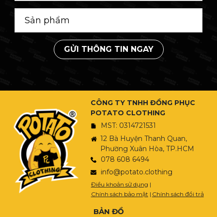
GỬI THÔNG TIN NGAY
CÔNG TY TNHH ĐỒNG PHỤC
POTATO CLOTHING
MST: 0314721531
12 Bà Huyện Thanh Quan,
Phường Xuân Hòa, TP.HCM
078 608 6494
info@potato.clothing
Điều khoản sử dụng
|
Chính sách bảo mật
|
Chính sách đổi trả
BẢN ĐỒ