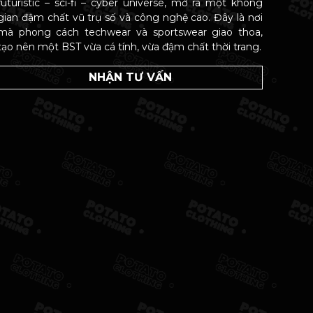
futuristic – sci-fi – cyber universe, mở ra một không
gian đậm chất vũ trụ số và công nghệ cao. Đây là nơi
mà phong cách techwear và sportswear giao thoa,
tạo nên một BST vừa cá tính, vừa đậm chất thời trang.
NHẬN TƯ VẤN