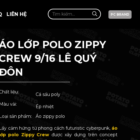
Q
LIÊN HỆ
PC BRAND
ÁO LỚP POLO ZIPPY
CREW 9/16 LÊ QUÝ
ĐÔN
Chất liệu:
Cá sấu poly
Màu vải:
Ép nhiệt
Loại sản phẩm:
Áo zippy polo
Lấy cảm hứng từ phong cách futuristic cyberpunk,
áo
lớp polo Zippy Crew
được xây dựng trên concept