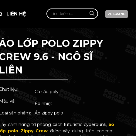
Q
LIÊN HỆ
PC BRAND
ÁO LỚP POLO ZIPPY
CREW 9.6 - NGÔ SĨ
LIÊN
Chất liệu:
Cá sấu poly
Màu vải:
Ép nhiệt
Loại sản phẩm:
Áo zippy polo
Lấy cảm hứng từ phong cách futuristic cyberpunk,
áo
lớp polo Zippy Crew
được xây dựng trên concept