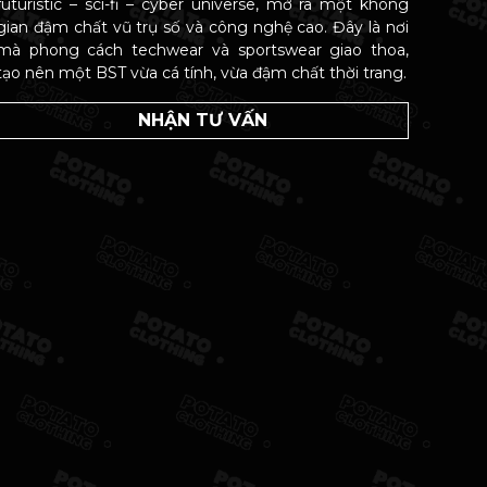
futuristic – sci-fi – cyber universe, mở ra một không
gian đậm chất vũ trụ số và công nghệ cao. Đây là nơi
mà phong cách techwear và sportswear giao thoa,
tạo nên một BST vừa cá tính, vừa đậm chất thời trang.
NHẬN TƯ VẤN