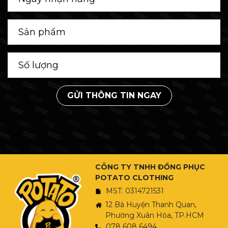
GỬI THÔNG TIN NGAY
CÔNG TY TNHH ĐỒNG PHỤC
POTATO CLOTHING
MST: 0314721531
12 Bà Huyện Thanh Quan,
Phường Xuân Hòa, TP.HCM
078 608 6494