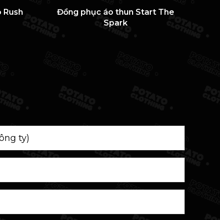
o Rush
Đồng phục áo thun Start The
Đồn
Spark