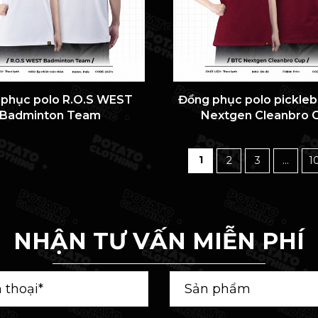
 phục polo R.O.S WEST
Đồng phục polo pickleb
Badminton Team
Nextgen Cleanbro 
1
2
3
...
1
NHẬN TƯ VẤN MIỄN PHÍ