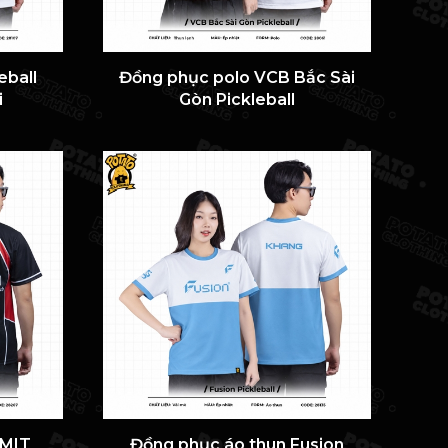
eball
Đồng phục polo VCB Bắc Sài
i
Gòn Pickleball
RMIT
Đồng phục áo thun Fusion