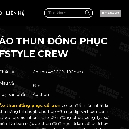
Q
LIÊN HỆ
PC BRAND
ÁO THUN ĐỒNG PHỤC
FSTYLE CREW
Chất liệu:
Cotton 4c 100% 190gsm
Màu vải:
Đen
Loại sản phẩm:
Áo thun
Áo thun đồng phục cổ tròn
có ưu điểm lớn nhất là
khả năng linh hoạt, phù hợp với mọi dịp và hoàn cảnh
từ áo lớp, áo nhóm cho đến đồng phục công ty, sự
kiện. Dù bạn mặc áo thun để đi học, đi làm, đi chơi hay