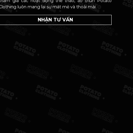
tham gia các hoạt động thể thao, áo thun Potato
Clothing luôn mang lại sự mát mẻ và thoải mái.
NHẬN TƯ VẤN