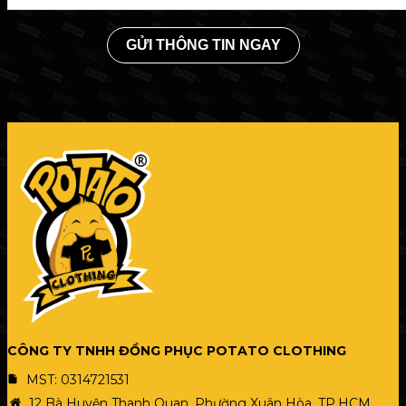
GỬI THÔNG TIN NGAY
CÔNG TY TNHH ĐỒNG PHỤC POTATO CLOTHING
MST: 0314721531
12 Bà Huyện Thanh Quan, Phường Xuân Hòa, TP.HCM