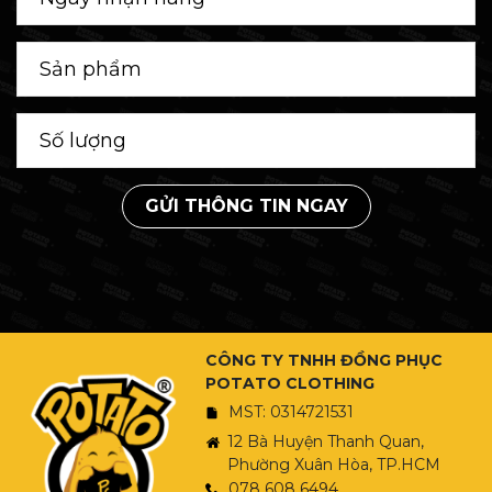
GỬI THÔNG TIN NGAY
CÔNG TY TNHH ĐỒNG PHỤC
POTATO CLOTHING
MST: 0314721531
12 Bà Huyện Thanh Quan,
Phường Xuân Hòa, TP.HCM
078 608 6494