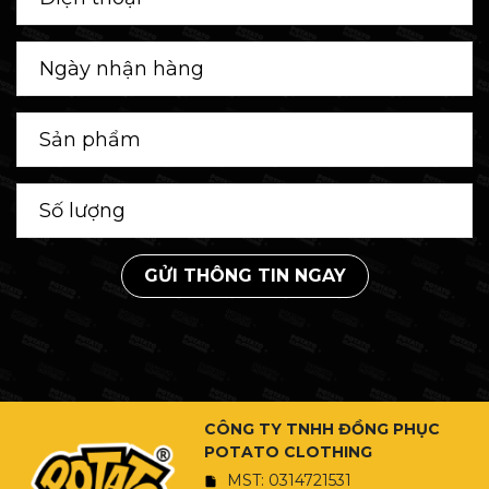
GỬI THÔNG TIN NGAY
CÔNG TY TNHH ĐỒNG PHỤC
POTATO CLOTHING
MST: 0314721531