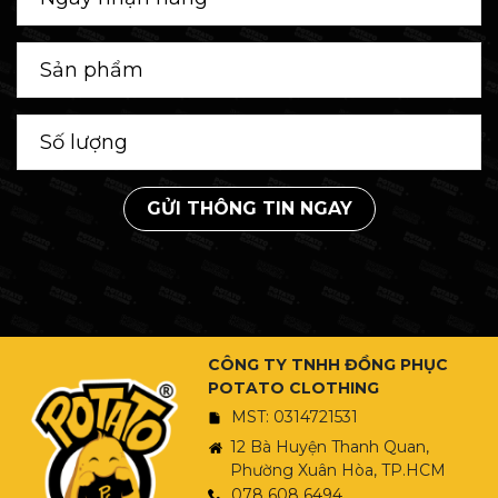
GỬI THÔNG TIN NGAY
CÔNG TY TNHH ĐỒNG PHỤC
POTATO CLOTHING
MST: 0314721531
12 Bà Huyện Thanh Quan,
Phường Xuân Hòa, TP.HCM
078 608 6494