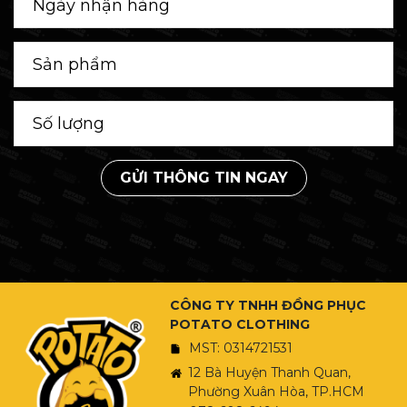
GỬI THÔNG TIN NGAY
CÔNG TY TNHH ĐỒNG PHỤC
POTATO CLOTHING
MST: 0314721531
12 Bà Huyện Thanh Quan,
Phường Xuân Hòa, TP.HCM