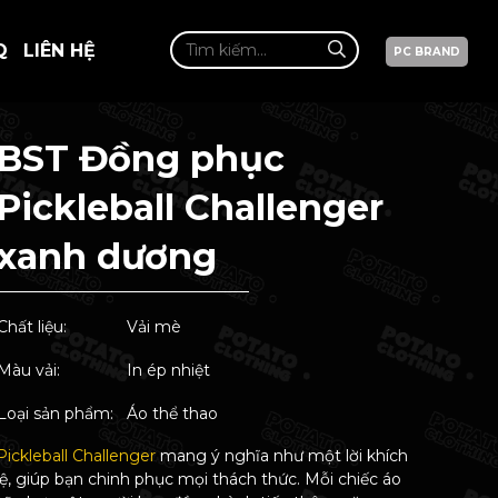
Q
LIÊN HỆ
PC BRAND
BST Đồng phục
Pickleball Challenger
xanh dương
Chất liệu:
Vải mè
Màu vải:
In ép nhiệt
Loại sản phẩm:
Áo thể thao
Pickleball Challenger
mang ý nghĩa như một lời khích
lệ, giúp bạn chinh phục mọi thách thức. Mỗi chiếc áo