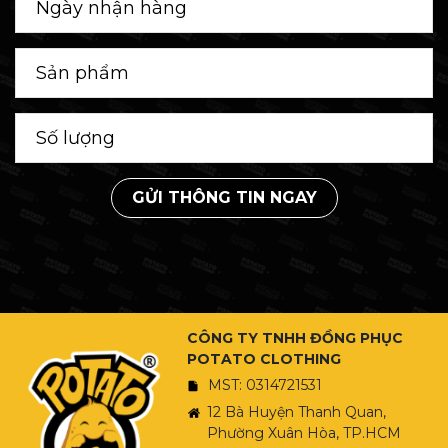
GỬI THÔNG TIN NGAY
CÔNG TY TNHH ĐỒNG PHỤC
POTATO CLOTHING
MST: 0314721531
12 Bà Huyện Thanh Quan,
Phường Xuân Hòa, TP.HCM