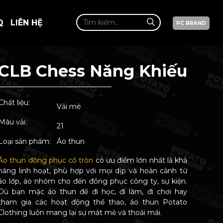
Q
LIÊN HỆ
PC BRAND
CLB Chess Năng Khiếu
Chất liệu:
Vải mè
Màu vải:
21
Loại sản phẩm:
Áo thun
Áo thun đồng phục cổ tròn
có ưu điểm lớn nhất là khả
năng linh hoạt, phù hợp với mọi dịp và hoàn cảnh từ
áo lớp, áo nhóm cho đến đồng phục công ty, sự kiện.
Dù bạn mặc áo thun để đi học, đi làm, đi chơi hay
tham gia các hoạt động thể thao, áo thun Potato
Clothing luôn mang lại sự mát mẻ và thoải mái.