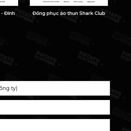
- Đinh
Đồng phục áo thun Shark Club
Đ