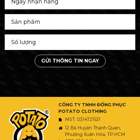
GỬI THÔNG TIN NGAY
CÔNG TY TNHH ĐỒNG PHỤC
POTATO CLOTHING
MST: 0314721531
12 Bà Huyện Thanh Quan,
Phường Xuân Hòa, TP.HCM