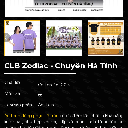
CLB Zodiac - Chuyên Hà Tĩnh
Chất liệu:
Cotton 4c 100%
Màu vải:
55
Loại sản phẩm:
Áo thun
Áo thun đồng phục cổ tròn
có ưu điểm lớn nhất là khả năng
linh hoạt, phù hợp với mọi dịp và hoàn cảnh từ áo lớp, áo
nhóm cho đến đồng phục công ty, sự kiện. Dù bạn mặc áo