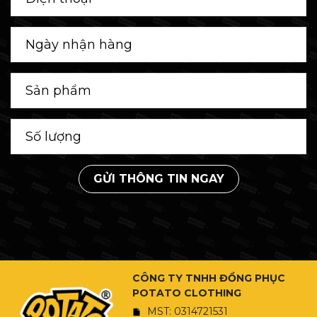
GỬI THÔNG TIN NGAY
CÔNG TY TNHH ĐỒNG PHỤC
POTATO CLOTHING
MST: 0314721531