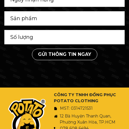
GỬI THÔNG TIN NGAY
CÔNG TY TNHH ĐỒNG PHỤC
POTATO CLOTHING
MST: 0314721531
12 Bà Huyện Thanh Quan,
Phường Xuân Hòa, TP.HCM
078 608 6494