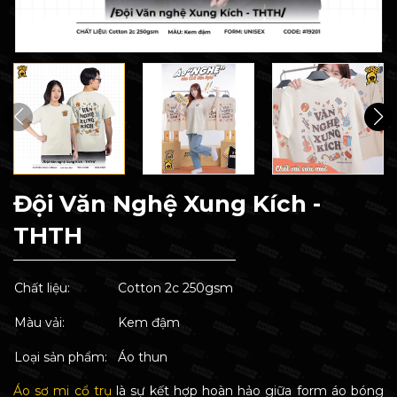
Đội Văn Nghệ Xung Kích -
THTH
Chất liệu:
Cotton 2c 250gsm
Màu vải:
Kem đậm
Loại sản phẩm:
Áo thun
Áo sơ mi cổ trụ
là sự kết hợp hoàn hảo giữa form áo bóng