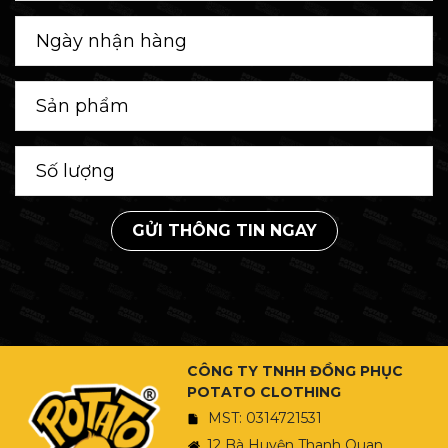
GỬI THÔNG TIN NGAY
CÔNG TY TNHH ĐỒNG PHỤC
POTATO CLOTHING
MST: 0314721531
12 Bà Huyện Thanh Quan,