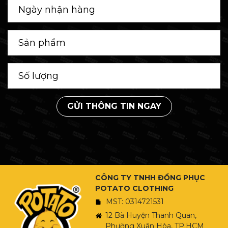
GỬI THÔNG TIN NGAY
CÔNG TY TNHH ĐỒNG PHỤC
POTATO CLOTHING
MST: 0314721531
12 Bà Huyện Thanh Quan,
Phường Xuân Hòa, TP.HCM