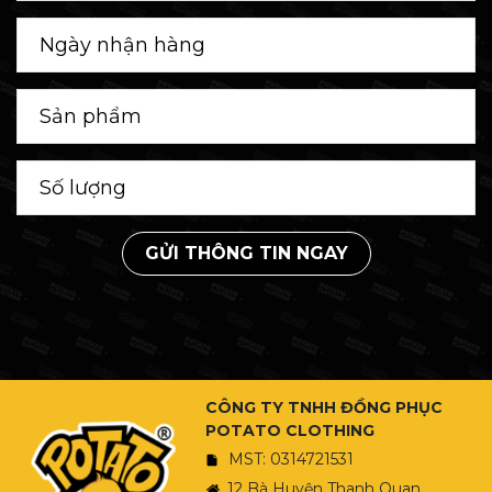
GỬI THÔNG TIN NGAY
CÔNG TY TNHH ĐỒNG PHỤC
POTATO CLOTHING
MST: 0314721531
12 Bà Huyện Thanh Quan,