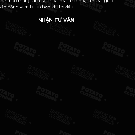
thể thao mang đến sự thoải mái, linh hoạt tối đa, giúp
vận động viên tự tin hơn khi thi đấu.
NHẬN TƯ VẤN