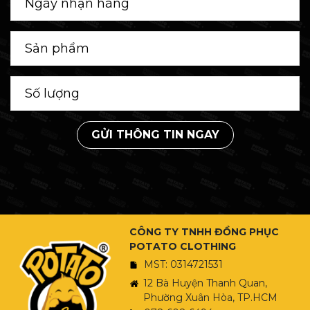
GỬI THÔNG TIN NGAY
CÔNG TY TNHH ĐỒNG PHỤC
POTATO CLOTHING
MST: 0314721531
12 Bà Huyện Thanh Quan,
Phường Xuân Hòa, TP.HCM