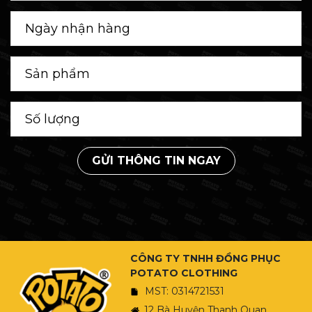
GỬI THÔNG TIN NGAY
CÔNG TY TNHH ĐỒNG PHỤC
POTATO CLOTHING
MST: 0314721531
12 Bà Huyện Thanh Quan,