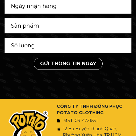
GỬI THÔNG TIN NGAY
CÔNG TY TNHH ĐỒNG PHỤC
POTATO CLOTHING
MST: 0314721531
12 Bà Huyện Thanh Quan,
Phường Xuân Hòa, TP.HCM