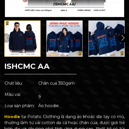
ISHCMC AA
Chất liệu:
Chân cua 350gsm
Màu vải:
9
Loại sản phẩm:
Áo hoodie
Hoodie
tại Potato Clothing là dạng áo khoác dài tay có mũ,
thường làm từ vải cotton da cá hoặc chân cua, được giới trẻ
hiện đại ưa chuộng nhờ tính ứng dụng cao, thiết kế có túi