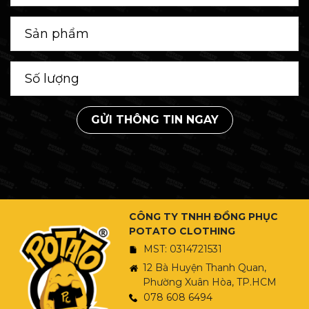
GỬI THÔNG TIN NGAY
CÔNG TY TNHH ĐỒNG PHỤC
POTATO CLOTHING
MST: 0314721531
12 Bà Huyện Thanh Quan,
Phường Xuân Hòa, TP.HCM
078 608 6494