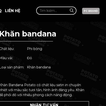
Q
LIÊN HỆ
PC BRAND
Khăn bandana
Chất liệu:
Phi bóng
Màu vải:
Đỏ
Loại sản phẩm:
Khăn bandana
Khăn Bandana Potato có chất liệu satin in chuyển
nhiệt với màu sắc tươi tắn, hình ảnh đáng yêu. Khăn
dễ phối đồ với nhiều phong cách năng động.
NHẬN TƯ VẤN