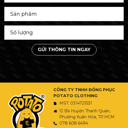
GỬI THÔNG TIN NGAY
CÔNG TY TNHH ĐỒNG PHỤC
POTATO CLOTHING
MST: 0314721531
12 Bà Huyện Thanh Quan,
Phường Xuân Hòa, TP.HCM
078 608 6494