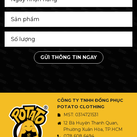
GỬI THÔNG TIN NGAY
CÔNG TY TNHH ĐỒNG PHỤC
POTATO CLOTHING
MST: 0314721531
12 Bà Huyện Thanh Quan,
Phường Xuân Hòa, TP.HCM
078 608 6494