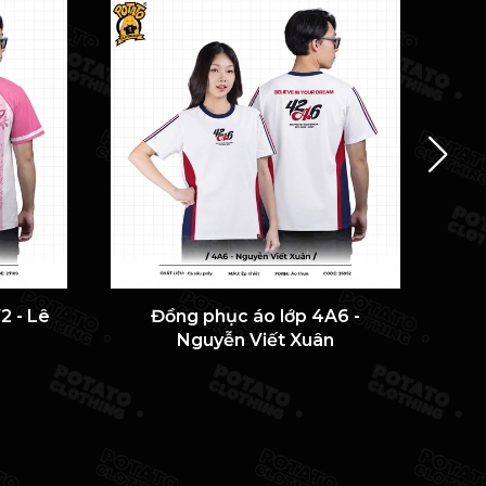
2 - Lê
Đồng phục áo lớp 4A6 -
ÁO 
Nguyễn Viết Xuân