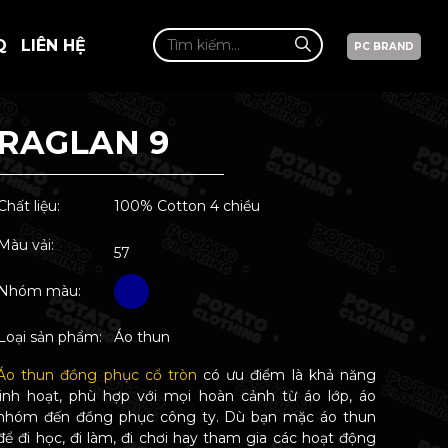
Q
LIÊN HỆ
PC BRAND
RAGLAN 9
Chất liệu:
100% Cotton 4 chiều
Màu vải:
57
Nhóm màu:
Loại sản phẩm:
Áo thun
Áo thun đồng phục cổ tròn
có ưu điểm là khả năng
linh hoạt, phù hợp với mọi hoàn cảnh từ áo lớp, áo
nhóm đến đồng phục công ty. Dù bạn mặc áo thun
để đi học, đi làm, đi chơi hay tham gia các hoạt động