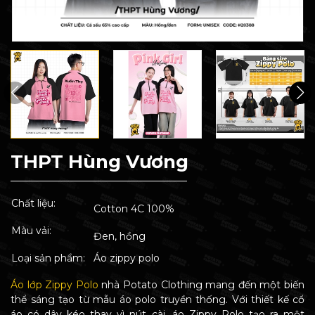
THPT Hùng Vương
Chất liệu:
Cotton 4C 100%
Màu vải:
Đen, hồng
Loại sản phẩm:
Áo zippy polo
Áo lớp Zippy Polo
nhà Potato Clothing mang đến một biến
thể sáng tạo từ mẫu áo polo truyền thống. Với thiết kế cổ
áo có dây kéo thay vì nút cài, áo Zippy Polo tạo ra một