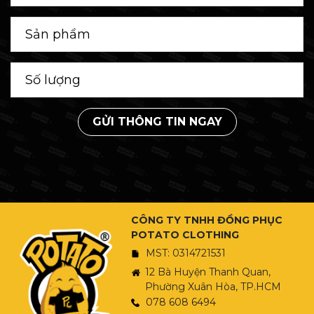
GỬI THÔNG TIN NGAY
CÔNG TY TNHH ĐỒNG PHỤC
POTATO CLOTHING
MST: 0314721531
12 Bà Huyện Thanh Quan,
Phường Xuân Hòa, TP.HCM
078 608 6494