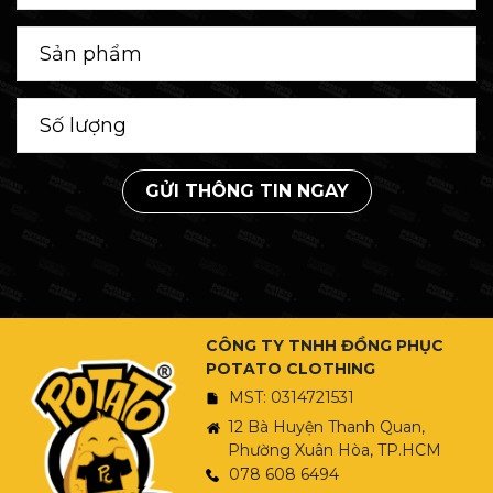
GỬI THÔNG TIN NGAY
CÔNG TY TNHH ĐỒNG PHỤC
POTATO CLOTHING
MST: 0314721531
12 Bà Huyện Thanh Quan,
Phường Xuân Hòa, TP.HCM
078 608 6494