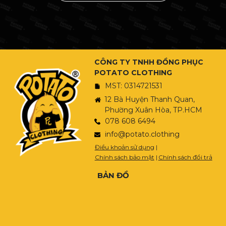
CÔNG TY TNHH ĐỒNG PHỤC
POTATO CLOTHING
MST: 0314721531
12 Bà Huyện Thanh Quan,
Phường Xuân Hòa, TP.HCM
078 608 6494
info@potato.clothing
Điều khoản sử dụng
|
Chính sách bảo mật
|
Chính sách đổi trả
BẢN ĐỒ