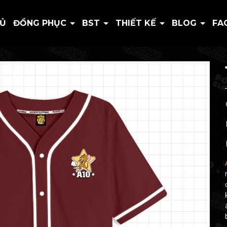
HỦ
ĐỒNG PHỤC
BST
THIẾT KẾ
BLOG
FA