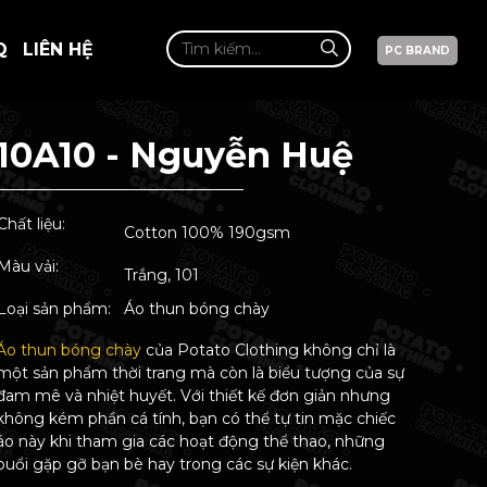
Q
LIÊN HỆ
PC BRAND
10A10 - Nguyễn Huệ
Chất liệu:
Cotton 100% 190gsm
Màu vải:
Trắng, 101
Loại sản phẩm:
Áo thun bóng chày
Áo thun bóng chày
của Potato Clothing không chỉ là
một sản phẩm thời trang mà còn là biểu tượng của sự
đam mê và nhiệt huyết. Với thiết kế đơn giản nhưng
không kém phần cá tính, bạn có thể tự tin mặc chiếc
áo này khi tham gia các hoạt động thể thao, những
buổi gặp gỡ bạn bè hay trong các sự kiện khác.