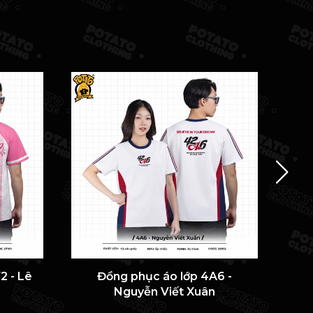
2 - Lê
Đồng phục áo lớp 4A6 -
ÁO 
Nguyễn Viết Xuân