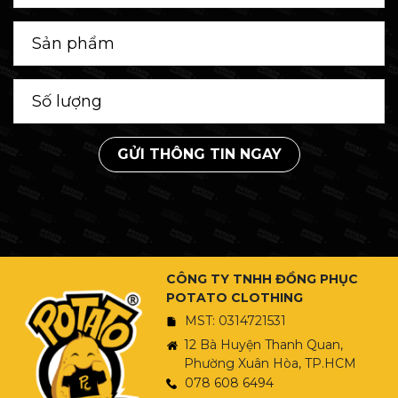
GỬI THÔNG TIN NGAY
CÔNG TY TNHH ĐỒNG PHỤC
POTATO CLOTHING
MST: 0314721531
12 Bà Huyện Thanh Quan,
Phường Xuân Hòa, TP.HCM
078 608 6494