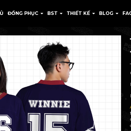
HỦ
ĐỒNG PHỤC
BST
THIẾT KẾ
BLOG
FA