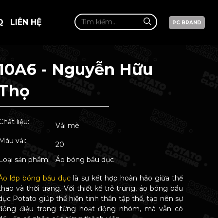
Q
LIÊN HỆ
PC BRAND
10A6 - Nguyễn Hữu
Thọ
Chất liệu:
Vải mè
Màu vải:
20
Loại sản phẩm:
Áo bóng bầu dục
Áo lớp bóng bầu dục
là sự kết hợp hoàn hảo giữa thể
thao và thời trang. Với thiết kế trẻ trung, áo bóng bầu
dục Potato giúp thể hiện tinh thần tập thể, tạo nên sự
đồng điệu trong từng hoạt động nhóm, mà vẫn có